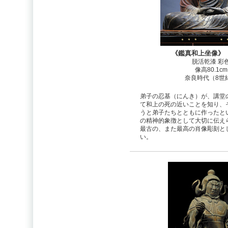
《鑑真和上坐像》
脱活乾漆 彩
像高80.1cm
奈良時代（8世
弟子の忍基（にんき）が、講堂
て和上の死の近いことを知り、
うと弟子たちとともに作ったと
の精神的象徴として大切に伝え
最古の、また最高の肖像彫刻と
い。