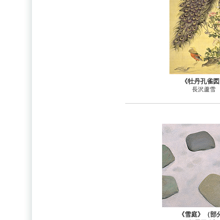
《牡丹孔雀図
長沢蘆雪
《雪庭》（部