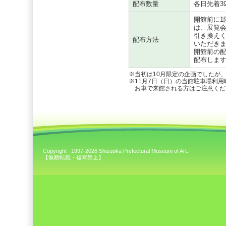
配布数量
各日先着3
開館前に
は、展覧
引き換え
配布方法
いただき
開館前の
配布しま
※当初は10月限定の企画でしたが
※11月7日（日）の当館駐車場利用時
お車で来館される方はご注意くだ
Copyright 1997-2026 Shizuoka Prefectural Museum of Art.
【無断転載・複写禁止】