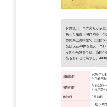
狩野派は、その先祖が伊豆
あった駿府（現静岡市）の
静岡県立美術館では開館前
品は現在40件を超え、コ
今回の展覧会では、当館の
品もあわせて展示し、40
2009年9
開催期間
※作品保護
午前10時
開館時間
※展示室へ
休館日
9月14日
一般 600