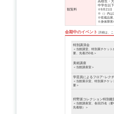
高校生・大学
中学生以下
観覧料
※9月21
※（）内は
※収蔵品展
※身体障害
会期中のイベント
詳細は、こち
特別講演会
＜当館講堂、特別展チケット
要、先着250名＞
美術講座
＜当館講座室＞
学芸員によるフロア･レク
＜当館展示室、特別展チケッ
要＞
狩野派コレクション特別鑑
＜当館講座室、各回25名（要
先着順）＞