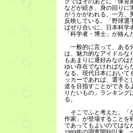
グではそのあとに「保育
などが続き、身の回りに
がうかがわれる。一方、
反映している。「野球選
ばぜり合いに、日本科学
「科学者・博士」が絡ん
一般的に言って、ある分
は、魅力的なアイドルな
もあまりに通好みなのは
ゆい存在でなければなら
なる。現代日本において
ッカーであれば、選手と
道を目指すことができる
りたいもの」ランキング
る。
そこでふと考えた。「な
作家」が登場することを
であってもよいのではな
1989年の調査開始以来