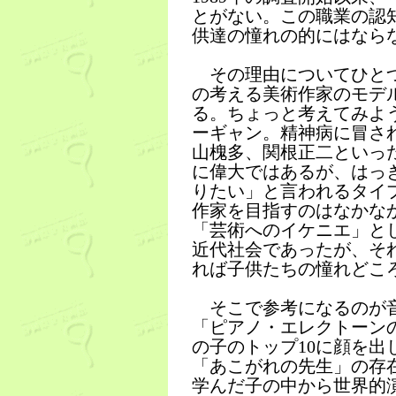
とがない。この職業の認
供達の憧れの的にはなら
その理由についてひとつ
の考える美術作家のモデ
る。ちょっと考えてみよ
ーギャン。精神病に冒さ
山槐多、関根正二といっ
に偉大ではあるが、はっ
りたい」と言われるタイ
作家を目指すのはなかな
「芸術へのイケニエ」と
近代社会であったが、そ
れば子供たちの憧れどこ
そこで参考になるのが音
「ピアノ・エレクトーン
の子のトップ10に顔を
「あこがれの先生」の存
学んだ子の中から世界的