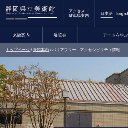
アクセス・
日本語
Englis
駐車場案内
来館案内
展覧会
アートを学
トップページ
/
来館案内
/
バリアフリー・アクセシビリティ情報