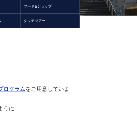
フード&ショップ
へ
タッチツアー
プログラム
をご用意していま
ように。