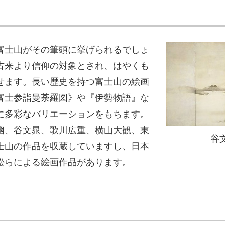
富士山がその筆頭に挙げられるでしょ
古来より信仰の対象とされ、はやくも
せます。長い歴史を持つ富士山の絵画
富士参詣曼荼羅図》や『伊勢物語』な
に多彩なバリエーションをもちます。
幽、谷文晁、歌川広重、横山大観、東
谷
士山の作品を収蔵していますし、日本
松らによる絵画作品があります。