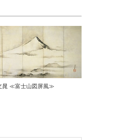
文晁 ≪富士山図屏風≫