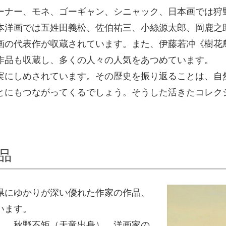
ーナー、モネ、ゴーギャン、シニャック、日本画では狩
本洋画では五姓田義松、佐伯祐三、小絲源太郎、岡鹿之
画の代表作が収蔵されています。また、伊藤若冲《樹花
作品も収蔵し、多くの人々の人気をあつめています。
実にしめされています。その歴史を振り返ることは、自
とにもつながってくるでしょう。そうした活きたコレク
品
県にゆかりが深い優れた作家の作品、
います。
）、秋野不矩（天竜出身）、洋画家の