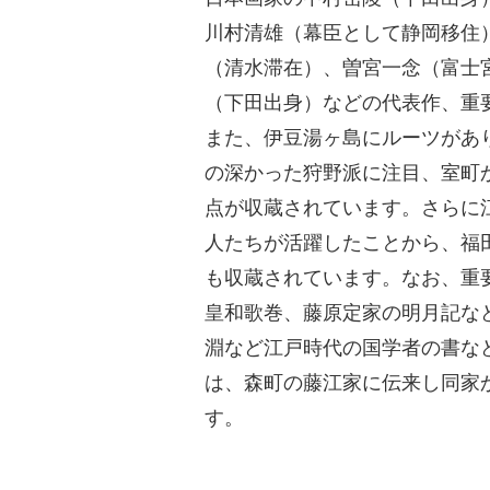
川村清雄（幕臣として静岡移住
（清水滞在）、曽宮一念（富士
（下田出身）などの代表作、重
また、伊豆湯ヶ島にルーツがあ
の深かった狩野派に注目、室町
点が収蔵されています。さらに
人たちが活躍したことから、福
も収蔵されています。なお、重
皇和歌巻、藤原定家の明月記な
淵など江戸時代の国学者の書など
は、森町の藤江家に伝来し同家
す。