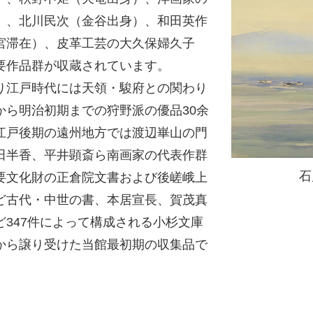
）、北川民次（金谷出身）、和田英作
宮滞在）、皮革工芸の大久保婦久子
要作品群が収蔵されています。
り江戸時代には天領・駿府との関わり
から明治初期までの狩野派の優品30余
江戸後期の遠州地方では渡辺崋山の門
田半香、平井顕斎ら南画家の代表作群
石
要文化財の正倉院文書および後嵯峨上
ど古代・中世の書、本居宣長、賀茂真
347件によって構成される小杉文庫
から譲り受けた当館最初期の収集品で