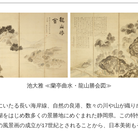
池大雅 ≪蘭亭曲水・龍山勝会図≫
にいたる長い海岸線、自然の良港、数々の川や山が織り
湖をはじめ数多くの景勝地にめぐまれた静岡県。この特
の風景画の成立が17世紀とされることから、日本美術も