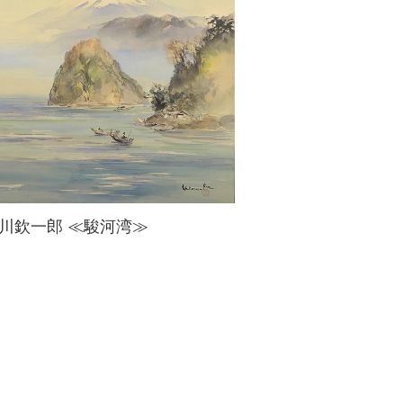
川欽一郎 ≪駿河湾≫