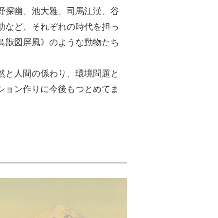
野探幽、池大雅、司馬江漢、谷
助など、それぞれの時代を担っ
鳥獣図屏風》のような動物たち
然と人間の係わり、環境問題と
ション作りに今後もつとめてま