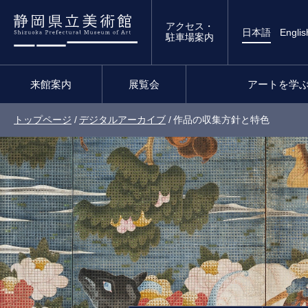
アクセス・
日本語
Englis
駐車場案内
来館案内
展覧会
アートを学
トップページ
/
デジタルアーカイブ
/
作品の収集方針と特色