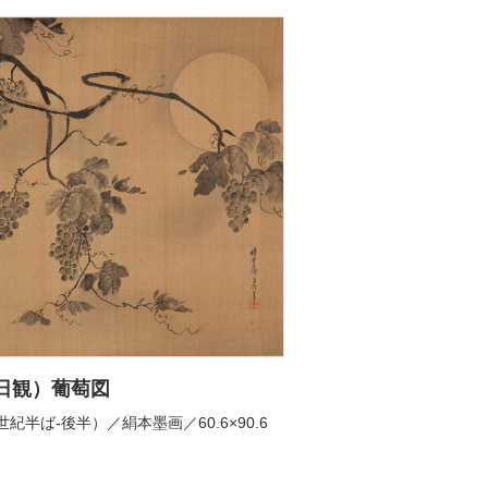
日観）葡萄図
世紀半ば-後半）／絹本墨画／60.6×90.6