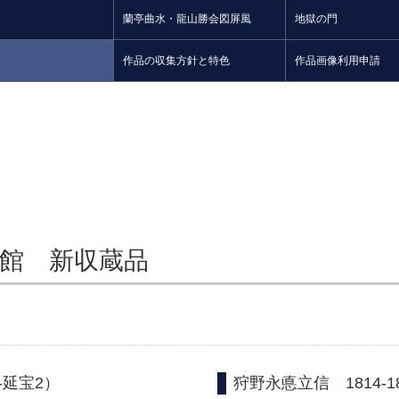
蘭亭曲水・龍山勝会図屏風
地獄の門
作品の収集方針と特色
作品画像利用申請
術館 新収蔵品
-延宝2）
狩野永悳立信 1814-1