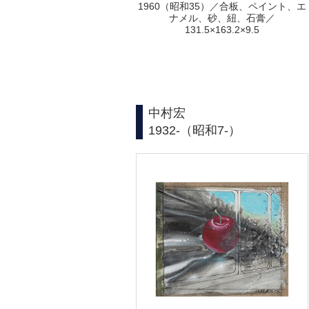
1960（昭和35）／合板、ペイント、エ
ナメル、砂、紐、石膏／
131.5×163.2×9.5
中村宏
1932-（昭和7-）