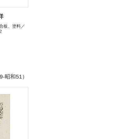
詳
／合板、塗料／
2
正9-昭和51）