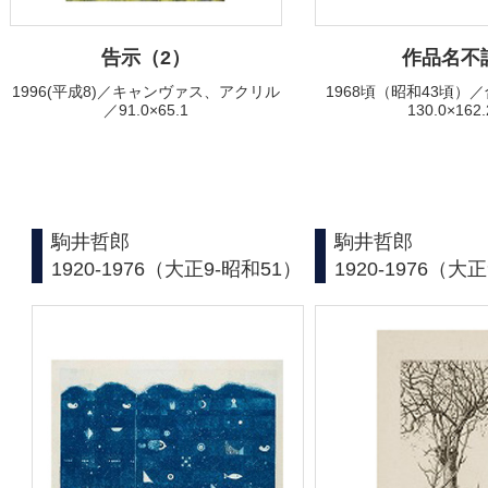
告示（2）
作品名不
1996(平成8)／キャンヴァス、アクリル
1968頃（昭和43頃）
／91.0×65.1
130.0×162.
駒井哲郎
駒井哲郎
1920-1976（大正9-昭和51）
1920-1976（大