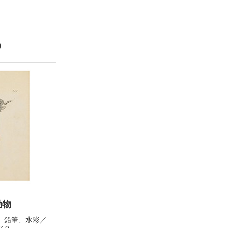
-）
動物
／紙、鉛筆、水彩／