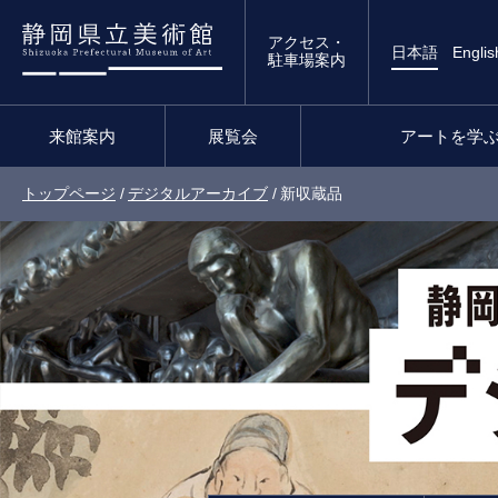
アクセス・
日本語
Englis
駐車場案内
来館案内
展覧会
アートを学
トップページ
/
デジタルアーカイブ
/
新収蔵品