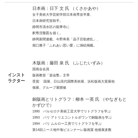
日本画：日下 文 氏 （くさかあや）
女子美術大学芸術学部日本画専攻卒業、
日本画研究室助手。
静岡市清水区の龍華寺に
釈尊涅槃図を描く。
静岡新聞連載、今野寿美「晶子百歌繚乱」、
堀口雅子「ふれあい思い愛」に挿絵掲載。
木版画：藤田 泉 氏 （ふじたいずみ）
国画会会員
インスト
版画教室「楽辿塾」主宰
ラクター
受賞: 国展、日仏現代国際美術展、浜松版画大賞展他
個展、グループ展開催
銅版画とリトグラフ：柳本 一英 氏 （やなぎもと
かずひで）
1990 バルセロナ美術工芸大学でリトグラフを学ぶ
1993 パリ アトリエコントルポワンで銅版画を学ぶ
1994 パリ ムルロー工房でリトグラフを学ぶ
第14回ニース地中海ビエンナーレ版画賞 他個展多数