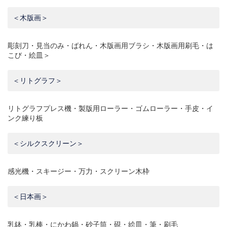
＜木版画＞
彫刻刀・見当のみ・ばれん・木版画用ブラシ・木版画用刷毛・は
こび・絵皿＞
＜リトグラフ＞
リトグラフプレス機・製版用ローラー・ゴムローラー・手皮・イ
ンク練り板
＜シルクスクリーン＞
感光機・スキージー・万力・スクリーン木枠
＜日本画＞
乳鉢・乳棒・にかわ鍋・砂子筒・硯・絵皿・筆・刷毛