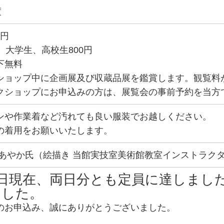
度
0円
、大学生、高校生800円
下無料
ショップ中に企画展及び収蔵品展を鑑賞します。観覧料
クショップにお申込みの方は、展覧会の事前予約を当方
ンや作業着など汚れても良い服装でお越しください。
の着用をお願いいたします。
 あやか氏（絵描き 当館実技室美術館教室インストラク
0日現在、両日分とも定員に達しまし
ました。
のお申込み、誠にありがとうございました。