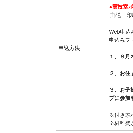
●実技室ポ
郵送・印
Web申
申込みフ
申込方法
１、８月2
２、お住
３、お子
プに参加
※付き添
※材料費