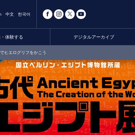
h
中文
한국어
ぶ・体験する
デジタルアーカイブ
でヒエログリフをかこう