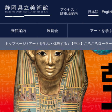
アクセス・
日本語
Englis
駐車場案内
来館案内
展覧会
アートを学
トップページ
/
アートを学ぶ・体験する
/
【中止】ころころローラー