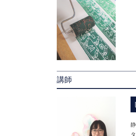
講師
静
タ