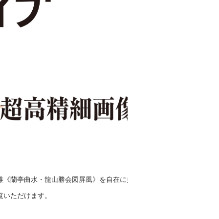
雅《蘭亭曲水・龍山勝会図屏風》を自在に拡大
覧いただけます。