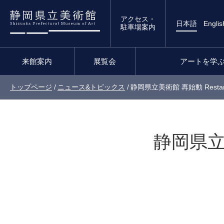
アクセス・
日本語
Englis
駐車場案内
来館案内
展覧会
アートを学
トップページ
/
ニュース&トピックス
/
静岡県立美術館 再始動 Restart 
静岡県立美術