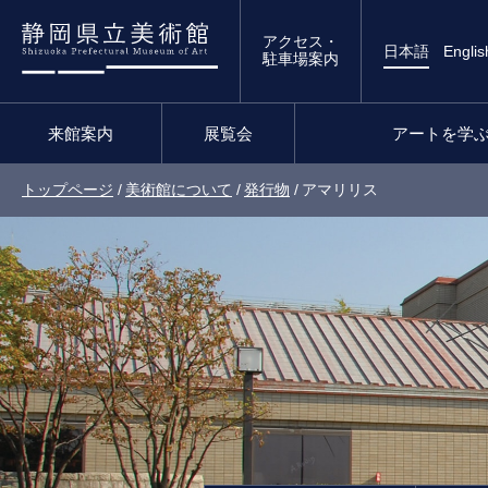
アクセス・
日本語
Englis
駐車場案内
来館案内
展覧会
アートを学
トップページ
/
美術館について
/
発行物
/
アマリリス