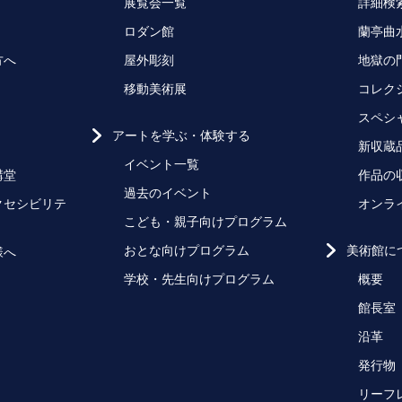
展覧会一覧
詳細検
ロダン館
蘭亭曲
方へ
屋外彫刻
地獄の
移動美術展
コレク
スペシ
アートを学ぶ・体験する
新収蔵
イベント一覧
講堂
作品の
過去のイベント
クセシビリテ
オンラ
こども・親子向けプログラム
おとな向けプログラム
美術館に
様へ
学校・先生向けプログラム
概要
館長室
沿革
発行物
リーフ