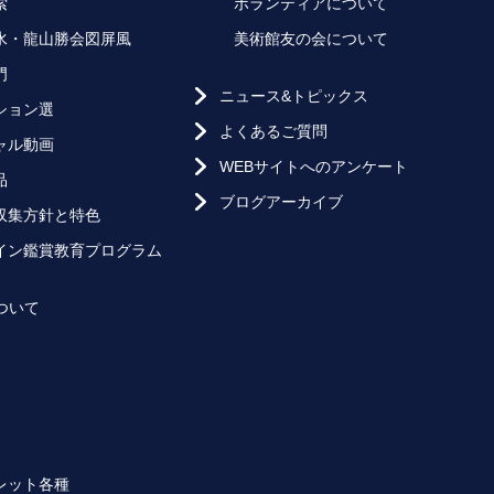
索
ボランティアについて
水・龍山勝会図屏風
美術館友の会について
門
ニュース&トピックス
ション選
よくあるご質問
ャル動画
WEBサイトへのアンケート
品
ブログアーカイブ
収集方針と特色
イン鑑賞教育プログラム
ついて
レット各種